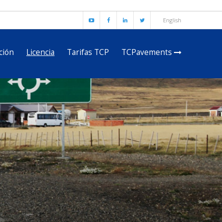
English
ción
Licencia
Tarifas TCP
TCPavements
English