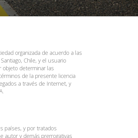
edad organizada de acuerdo a las
Santiago, Chile, y el usuario
 objeto determinar las
términos de la presente licencia
egados a través de Internet, y
A.
s países, y por tratados
de autor y demás prerrogativas