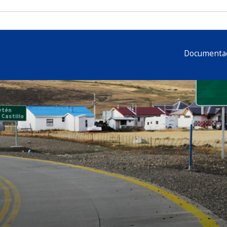
Descarga
Documenta
Documentación
Licencia
Tarifas TCP
Volver a TCPavements