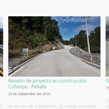
Revisión de proyecto en construcción:
G
Coñaripe - Pellaifa
1
23 de Septiembre del 2019
E
7,
En el mes de Septiembre, se realizó una visita
t