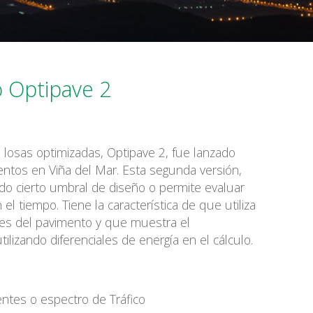
English
 Optipave 2
 losas optimizadas, Optipave 2, fue lanzado
entos en Viña del Mar. Esta segunda versión,
do cierto umbral de diseño o permite evaluar
l tiempo. Tiene la característica de que utiliza
nes del pavimento y que muestra el
lizando diferenciales de energía en el cálculo.
entes o espectro de Tráfico