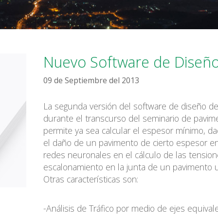
Nuevo Software de Diseño
09 de Septiembre del 2013
La segunda versión del software de diseño de
durante el transcurso del seminario de pavim
permite ya sea calcular el espesor mínimo, da
el daño de un pavimento de cierto espesor en e
redes neuronales en el cálculo de las tensio
escalonamiento en la junta de un pavimento uti
Otras características son:
-Análisis de Tráfico por medio de ejes equival