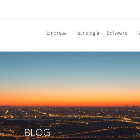
Empresa
Empresa
Tecnología
Software
Ta
Tecnología
Software
Tarifas
Proyectos
Clientes
Noticias
BLOG
Contacto