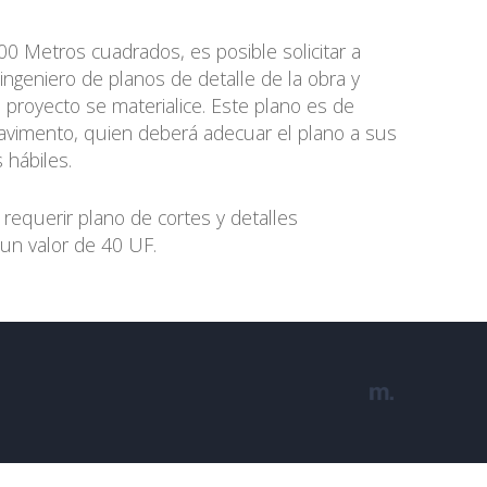
0 Metros cuadrados, es posible solicitar a
geniero de planos de detalle de la obra y
 proyecto se materialice. Este plano es de
pavimento, quien deberá adecuar el plano a sus
 hábiles.
 requerir plano de cortes y detalles
 un valor de 40 UF.