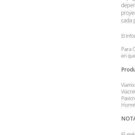
depen
proye
cada p
El inf
Para C
en que
Produ
Viamix
Viacre
Pavicr
Hormiv
NOT
El mé