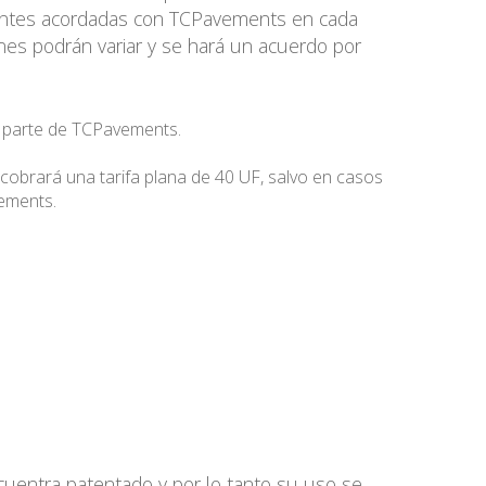
rentes acordadas con TCPavements en cada
iones podrán variar y se hará un acuerdo por
r parte de TCPavements.
e cobrará una tarifa plana de 40 UF, salvo en casos
vements.
cuentra patentado y por lo tanto su uso se