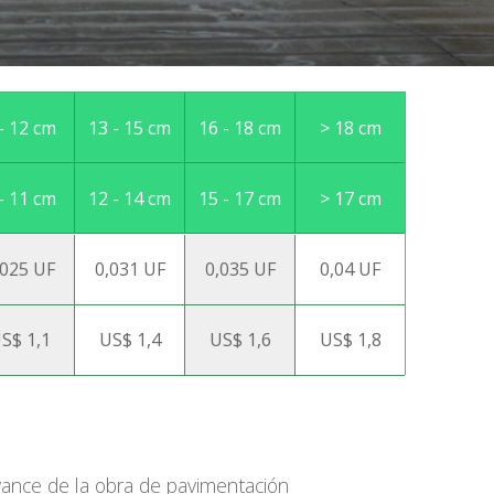
English
- 12 cm
13 - 15 cm
16 - 18 cm
> 18 cm
- 11 cm
12 - 14 cm
15 - 17 cm
> 17 cm
,025 UF
0,031 UF
0,035 UF
0,04 UF
S$ 1,1
US$ 1,4
US$ 1,6
US$ 1,8
avance de la obra de pavimentación