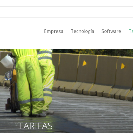
Empresa
Empresa
Tecnología
Software
Ta
Tecnología
Software
Tarifas
Proyectos
Clientes
Noticias
TARIFAS
Contacto