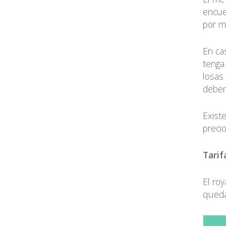
encue
por m
En ca
tenga
losas
deber
Exist
preci
Tarif
El roy
queda