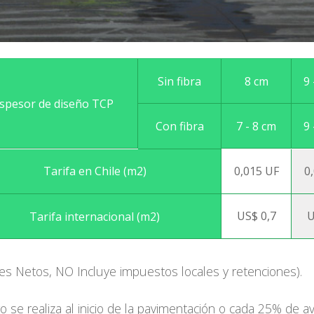
8 cm
9 
Sin fibra
spesor de diseño TCP
7 - 8 cm
9 
Con fibra
0,015 UF
0
Tarifa en Chile (m2)
US$ 0,7
U
Tarifa internacional (m2)
res Netos, NO Incluye impuestos locales y retenciones).
go se realiza al inicio de la pavimentación o cada 25% de 