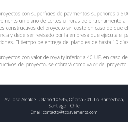
proyectos con superficies de pavimentos superiores a 5.00
ements un plano de cortes u horas de entrenamiento al in
les constructivos del proyecto sin costo en caso de que el
encia y debe ser revisado por la empresa que ejecuta el 
ciones. El tiempo de entrega del plano es de hasta 10 días
proyectos con valor de royalty inferior a 40 UF, en caso de
ructivos del proyecto, se cobrará como valor del proyecto
Av. José Alcalde Delano 10.545, Oficina 301, Lo Barnechea,
Santiago - Chile
Email:
contacto@tcpavements.com