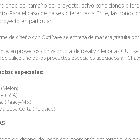
diendo del tamaño del proyecto, salvo condiciones dife
cto. Para el caso de paises diferentes a Chile, las condic
royecto en particular.
orme de diseño con OptiPave se entrega de manera gratuita po
hile, en proyectos con valor total de royalty inferior a 40 UF, s
 se utilice uno de los productos especiales asociados a TCPa
ctos especiales:
 (Melón)
te (BSA)
et (Ready-Mix)
ía Losa Corta (Polpaico)
AS
todo de diseño de losas con geometría optimizada, se en