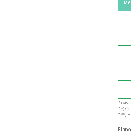
Me
(*) Vi
(**) C
(***) H
Plano