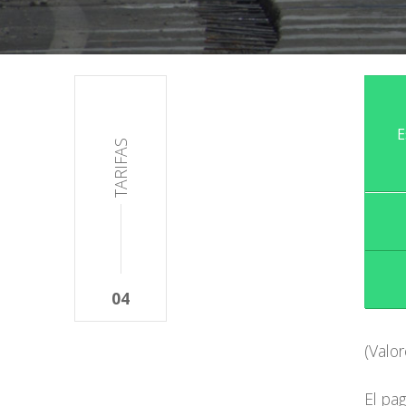
E
TARIFAS
04
(Valo
El pa