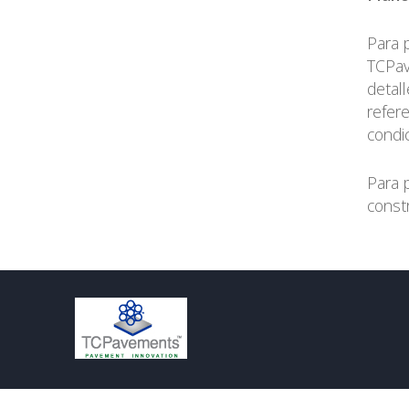
Para 
TCPav
detal
refer
condi
Para 
const