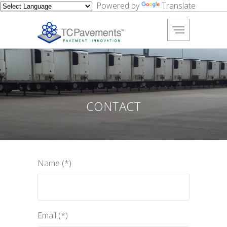
Powered by
Translate
Empresa
Tecnología
Software
CONTACT
Tarifas
Proyectos
Name (*)
Clientes
Noticias
Contacto
Email (*)