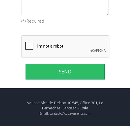
(*) Required
Av. José Alcalde Delano 10.545, Office 301, Lo
Barnechea, Santiago - Chile
Email:
contacto@tcpavements.com